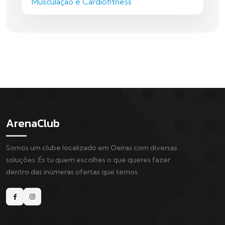
Musculação e Cardiofitness
ArenaClub
Somos um clube localizado em Oeiras com diversas
soluções. És tu quem escolhes o que queres fazer
dentro das inúmeras ofertas que temos.