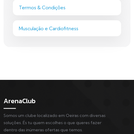
Termos & Condições
Musculação e Cardiofitness
ArenaClub
Somos um clube localizado em Oeiras com diversas
soluções. És tu quem escolhes o que queres fazer
dentro das inúmeras ofertas que temos.