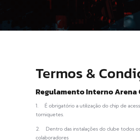
Termos & Condi
Regulamento Interno Arena 
1. É obrigatório a utilização do chip de aces
torniquetes.
2. Dentro das instalações do clube todos o
colaboradores