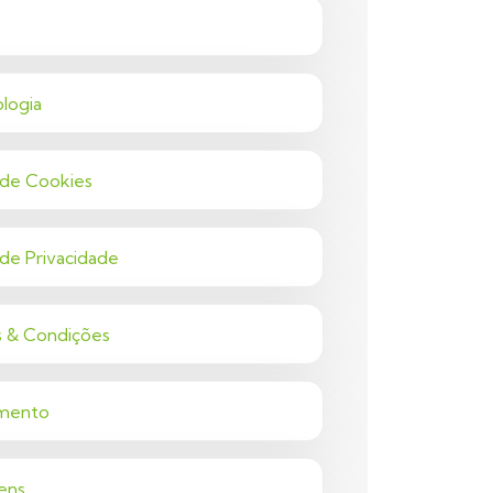
logia
a de Cookies
a de Privacidade
 & Condições
mento
ens