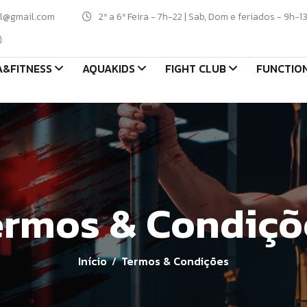
al@gmail.com
2ª a 6ª Feira - 7h-22 | Sab, Dom e feriados - 9h-1
&FITNESS
AQUAKIDS
FIGHT CLUB
FUNCTIO
ermos & Condiçõ
Início
Termos & Condições