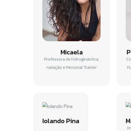
Micaela
P
Professora de hidroginástica,
Co
natação e Personal Trainer
F
Iolando Pina
M
In