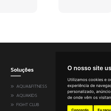
O nosso site u
Soluções
Instagram
Utilizamos cookies e o
experiência de navega
AQUA&FITNESS
personalizado, anúncios
AQUAKIDS
de onde vêm os visitan
FIGHT CLUB
Concordo
Eu recu