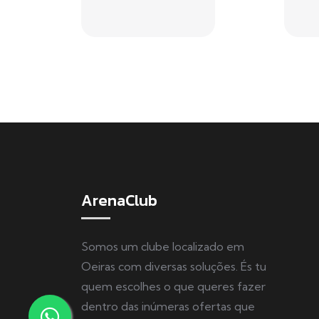
ArenaClub
Somos um clube localizado em
Oeiras com diversas soluções. És tu
quem escolhes o que queres fazer
dentro das inúmeras ofertas que