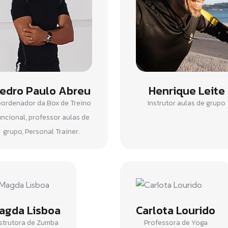
edro Paulo Abreu
Henrique Leite
ordenador da Box de Treino
Instrutor aulas de grupo
uncional, professor aulas de
grupo, Personal Trainer.
agda Lisboa
Carlota Lourido
strutora de Zumba
Professora de Yoga