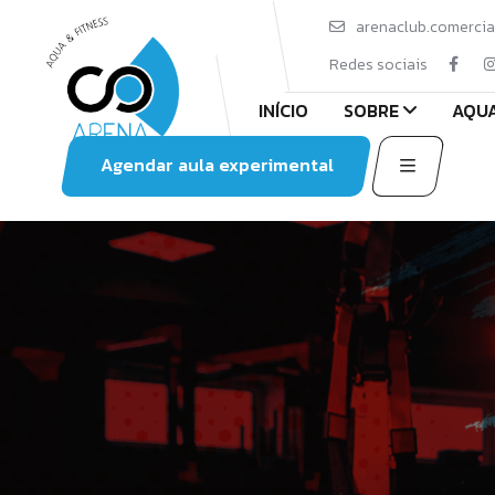
arenaclub.comerci
Redes sociais
INÍCIO
SOBRE
AQUA
Agendar aula experimental