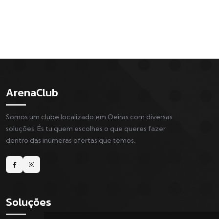
ArenaClub
Somos um clube localizado em Oeiras com diversas
soluções. És tu quem escolhes o que queres fazer
dentro das inúmeras ofertas que temos.
Soluções