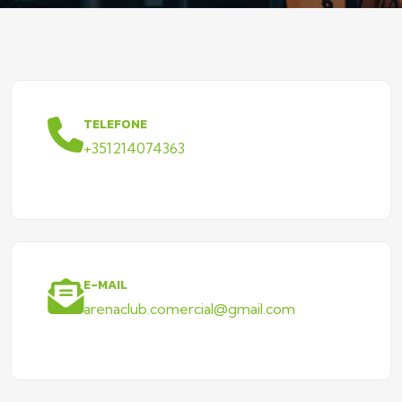
TELEFONE
+351214074363
E-MAIL
arenaclub.comercial@gmail.com